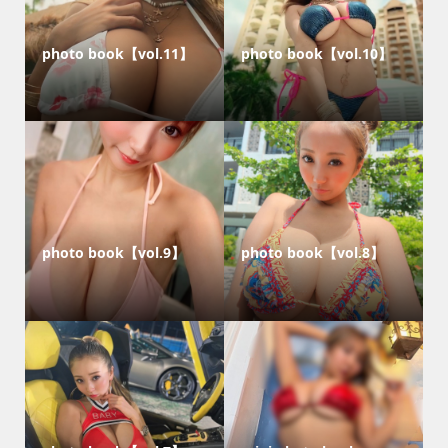
photo book【vol.11】
photo book【vol.10】
photo book【vol.9】
photo book【vol.8】