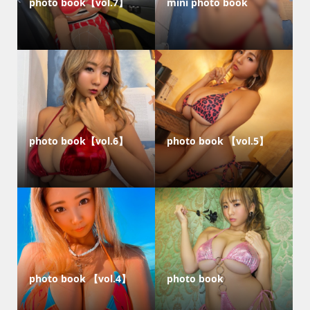
photo book【vol.7】
mini photo book
photo book【vol.6】
photo book 【vol.5】
photo book 【vol.4】
photo book