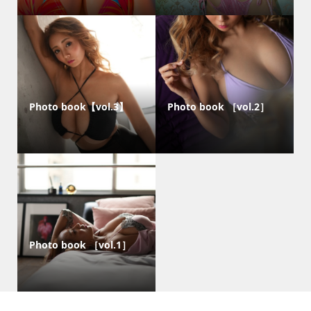
Photo book【vol.3】
Photo book ［vol.2］
Photo book ［vol.1］