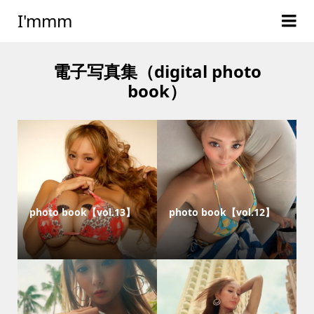
I'mmm
電子写真集（digital photo
book）
photo book【vol.13】
photo book【vol.12】