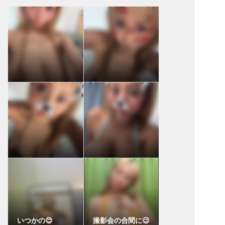
いつかの😊
撮影会の合間に😉