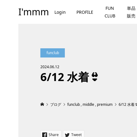
FUN
単品
I'mmm
Login
PROFILE
CLUB
販売
funclub
2024.06.12
6/12 水着👙
ブログ
funclub
,
middle
,
premium
6/12 水着
Share
Tweet