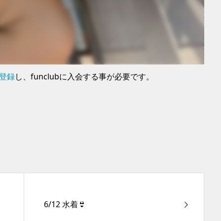
に登録
し、funclubに入会する事が必要です。
6/12 水着👙