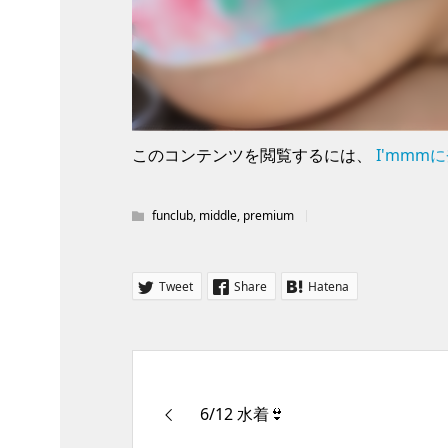
このコンテンツを閲覧するには、
I'mmm
funclub
,
middle
,
premium
Tweet
Share
Hatena
6/12 水着👙