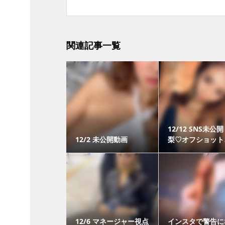
関連記事一覧
12/12 SNS未公
12/2 未公開動画
梨♡オフショット♪(
12/6 マネージャー視点
インスタで警告に