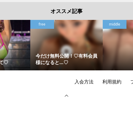
オススメ記事
free
middle
今だけ無料公開！♡有料会員
て♡
様になると…♡
入会方法
利用規約