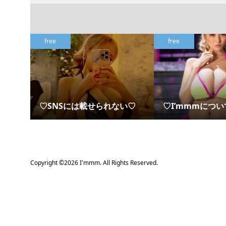
free
free
♡SNSには載せられない♡
♡I’mmmについ
Copyright ©
2026
I'mmm. All Rights Reserved.