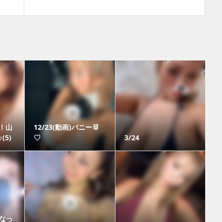
開！山
12/23(動画)バニー🐰
5)
♡
3/24
なっ