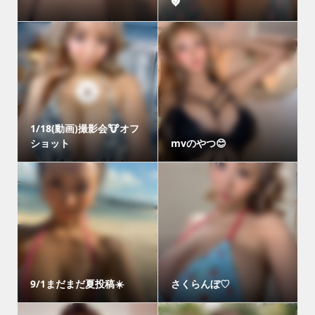
💖
1/18(動画)撮影会🐮オフ
ショット
mvのやつ😊
9/1まだまだ夏投稿☀️
さくらんぼ♡