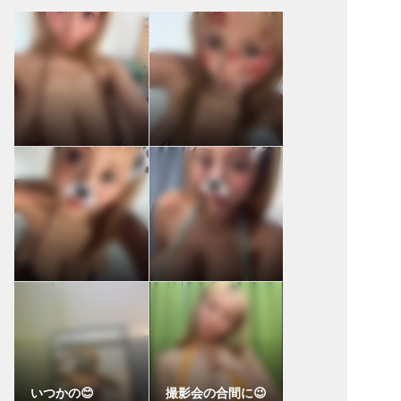
いつかの😊
撮影会の合間に😉