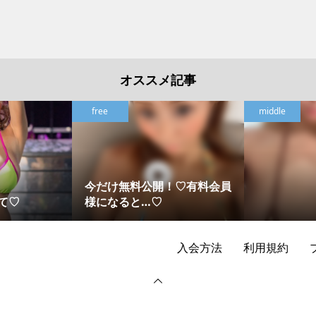
オススメ記事
free
middle
今だけ無料公開！♡有料会員
て♡
様になると…♡
入会方法
利用規約