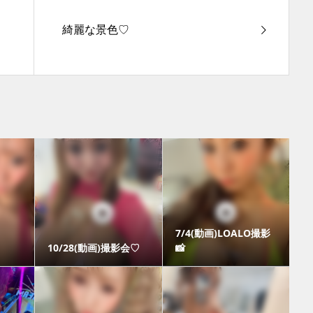
綺麗な景色♡
7/4(動画)LOALO撮影
10/28(動画)撮影会♡
📸