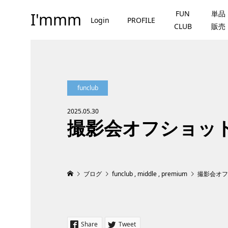
FUN
単品
I'mmm
Login
PROFILE
CLUB
販売
funclub
2025.05.30
撮影会オフショッ
ブログ
funclub
,
middle
,
premium
撮影会オフ
Share
Tweet