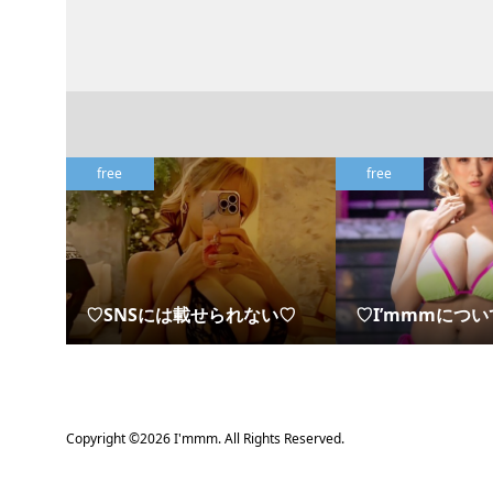
free
free
♡SNSには載せられない♡
♡I’mmmについ
Copyright ©
2026
I'mmm. All Rights Reserved.