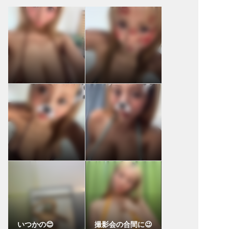
いつかの😊
撮影会の合間に😉