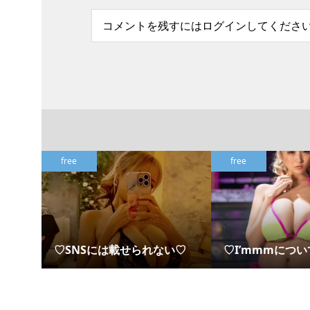
コメントを残すにはログインしてくださ
free
free
♡SNSには載せられない♡
♡I’mmmについ