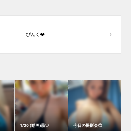
ぴんく❤️
1/20 (動画)黒♡
今日の撮影会😊