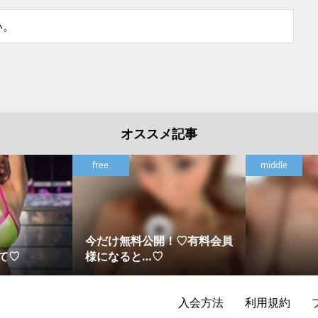
い。
オススメ記事
free
middle
今だけ無料公開！♡有料会員
て♡
様になると…♡
入会方法
利用規約