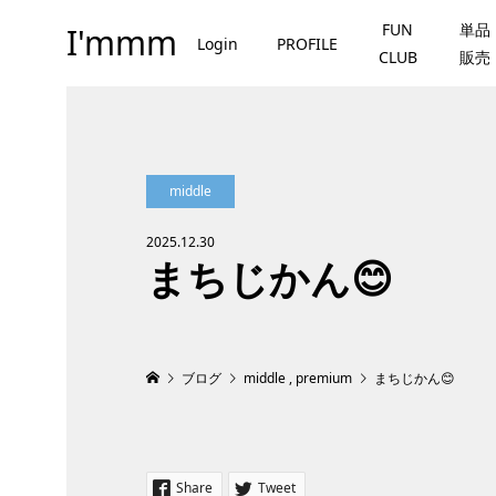
FUN
単品
I'mmm
Login
PROFILE
CLUB
販売
middle
2025.12.30
まちじかん😊
ブログ
middle
,
premium
まちじかん😊
Share
Tweet