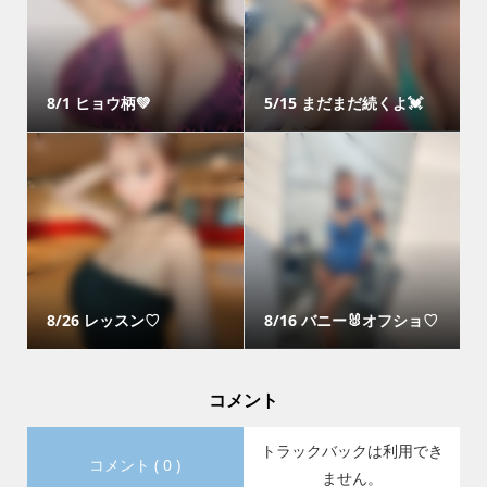
8/1 ヒョウ柄💚
5/15 まだまだ続くよ💓
8/26 レッスン♡
8/16 バニー🐰オフショ♡
コメント
トラックバックは利用でき
コメント ( 0 )
ません。