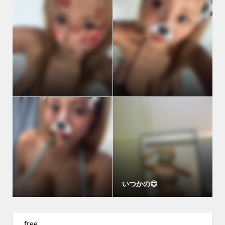
いつかの😊
free