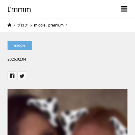
I'mmm
ブログ
middle
,
premium
middle
2026.02.04