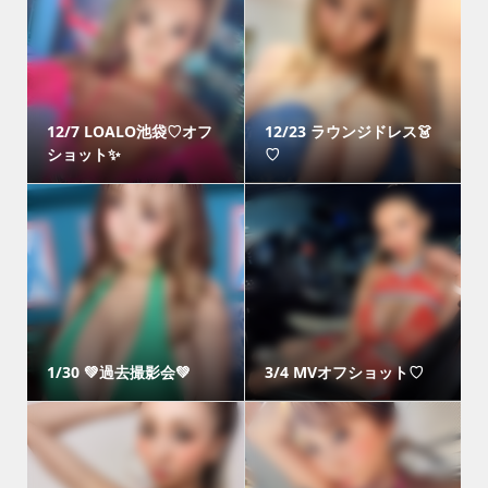
12/7 LOALO池袋♡オフ
12/23 ラウンジドレス👗
ショット✨
♡
1/30 💚過去撮影会💚
3/4 MVオフショット♡